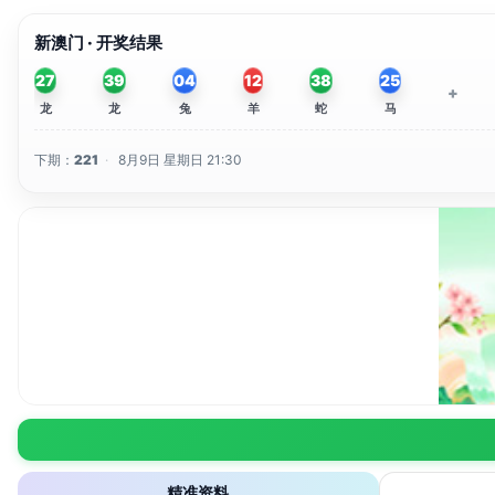
新澳门 · 开奖结果
27
39
04
12
38
25
+
龙
龙
兔
羊
蛇
马
下期：
221
·
8月9日 星期日 21:30
精准资料