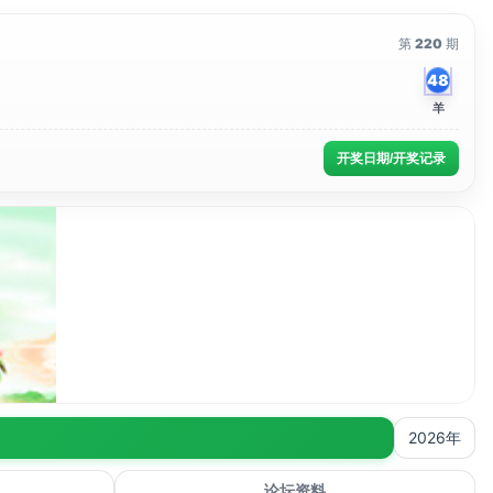
第
220
期
48
羊
开奖日期/开奖记录
2026年
论坛资料