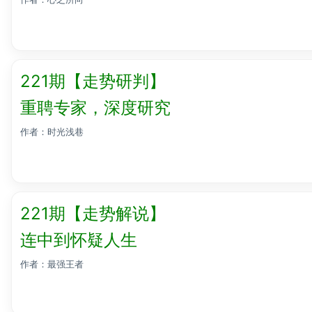
221期【走势研判】
重聘专家，深度研究
作者：时光浅巷
221
期【走势解说】
连中到怀疑人生
作者：最强王者